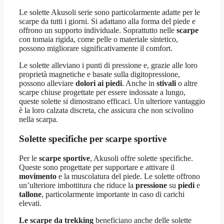
Le solette Akusoli serie sono particolarmente adatte per le
scarpe da tutti i giorni. Si adattano alla forma del piede e
offrono un supporto individuale. Soprattutto nelle
scarpe
con tomaia rigida, come pelle o materiale sintetico,
possono migliorare significativamente il comfort.
Le solette alleviano i punti di pressione e, grazie alle loro
proprietà magnetiche e basate sulla digitopressione,
possono alleviare
dolori ai piedi
. Anche in
stivali
o altre
scarpe chiuse progettate per essere indossate a lungo,
queste solette si dimostrano efficaci. Un ulteriore vantaggio
è la loro calzata discreta, che assicura che non scivolino
nella scarpa.
Solette specifiche per scarpe sportive
Per le
scarpe sportive
, Akusoli offre solette specifiche.
Queste sono progettate per supportare e attivare il
movimento
e la muscolatura del piede. Le solette offrono
un’ulteriore imbottitura che riduce la
pressione
su
piedi
e
tallone
, particolarmente importante in caso di carichi
elevati.
Le scarpe da trekking
beneficiano anche delle solette