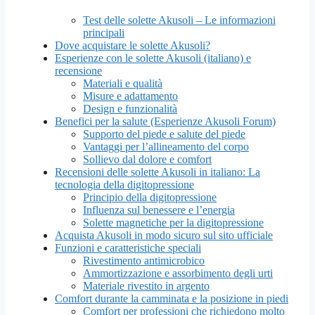
Test delle solette Akusoli – Le informazioni
principali
Dove acquistare le solette Akusoli?
Esperienze con le solette Akusoli (italiano) e
recensione
Materiali e qualità
Misure e adattamento
Design e funzionalità
Benefici per la salute (Esperienze Akusoli Forum)
Supporto del piede e salute del piede
Vantaggi per l’allineamento del corpo
Sollievo dal dolore e comfort
Recensioni delle solette Akusoli in italiano: La
tecnologia della digitopressione
Principio della digitopressione
Influenza sul benessere e l’energia
Solette magnetiche per la digitopressione
Acquista Akusoli in modo sicuro sul sito ufficiale
Funzioni e caratteristiche speciali
Rivestimento antimicrobico
Ammortizzazione e assorbimento degli urti
Materiale rivestito in argento
Comfort durante la camminata e la posizione in piedi
Comfort per professioni che richiedono molto