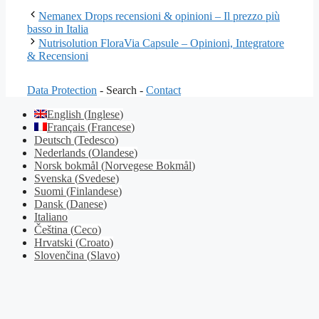
Nemanex Drops recensioni & opinioni – Il prezzo più
basso in Italia
Nutrisolution FloraVia Capsule – Opinioni, Integratore
& Recensioni
Data Protection
- Search -
Contact
English
(
Inglese
)
Français
(
Francese
)
Deutsch
(
Tedesco
)
Nederlands
(
Olandese
)
Norsk bokmål
(
Norvegese Bokmål
)
Svenska
(
Svedese
)
Suomi
(
Finlandese
)
Dansk
(
Danese
)
Italiano
Čeština
(
Ceco
)
Hrvatski
(
Croato
)
Slovenčina
(
Slavo
)