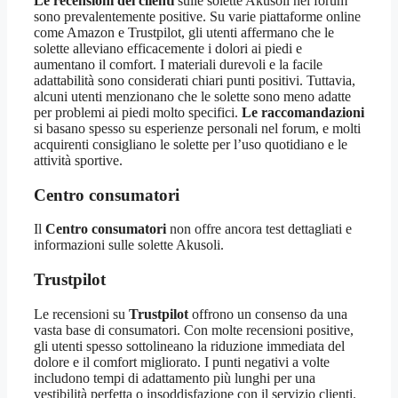
Le recensioni dei clienti
sulle solette Akusoli nel forum
sono prevalentemente positive. Su varie piattaforme online
come Amazon e Trustpilot, gli utenti affermano che le
solette alleviano efficacemente i dolori ai piedi e
aumentano il comfort. I materiali durevoli e la facile
adattabilità sono considerati chiari punti positivi. Tuttavia,
alcuni utenti menzionano che le solette sono meno adatte
per problemi ai piedi molto specifici.
Le raccomandazioni
si basano spesso su esperienze personali nel forum, e molti
acquirenti consigliano le solette per l’uso quotidiano e le
attività sportive.
Centro consumatori
Il
Centro consumatori
non offre ancora test dettagliati e
informazioni sulle solette Akusoli.
Trustpilot
Le recensioni su
Trustpilot
offrono un consenso da una
vasta base di consumatori. Con molte recensioni positive,
gli utenti spesso sottolineano la riduzione immediata del
dolore e il comfort migliorato. I punti negativi a volte
includono tempi di adattamento più lunghi per una
vestibilità perfetta o insoddisfazione con il servizio clienti.