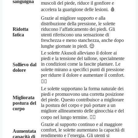
sanguigna
muscoli del piede, riduce il gonfiore e
accelera la guarigione delle lesioni. 🩸
Grazie al migliore supporto e alla
distribuzione della pressione, le solette
Ridotta
riducono l’affaticamento dei piedi. Gli
fatica
utenti riferiscono una sensazione di
freschezza e meno stanchezza, anche dopo
lunghe giornate in piedi. 😌
Le solette Akusoli alleviano il dolore ai
piedi e la tensione del tallone, specialmente
in condizioni come la fascite plantare. Le
Sollievo dal
solette mirano a specifici punti di pressione
dolore
per ridurre il dolore e aumentare il comfort.
🚶‍♂️
Le solette supportano la forma naturale dei
piedi e promuovono una corretta posizione
Migliorata
del piede. Questo contribuisce a migliorare
postura del
la postura del corpo e può portare a un
corpo
migliore allineamento delle ginocchia e del
corpo nel lungo termine. 🧍‍♀️
Grazie al supporto continuo e al maggiore
comfort, le solette aumentano la capacità di
Aumentata
rendimento e l’energia. Gli utenti si
capacità di