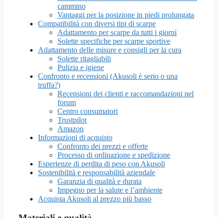
cammino
Vantaggi per la posizione in piedi prolungata
Compatibilità con diversi tipi di scarpe
Adattamento per scarpe da tutti i giorni
Solette specifiche per scarpe sportive
Adattamento delle misure e consigli per la cura
Solette ritagliabili
Pulizia e igiene
Confronto e recensioni (Akusoli è serio o una
truffa?)
Recensioni dei clienti e raccomandazioni nel
forum
Centro consumatori
Trustpilot
Amazon
Informazioni di acquisto
Confronto dei prezzi e offerte
Processo di ordinazione e spedizione
Esperienze di perdita di peso con Akusoli
Sostenibilità e responsabilità aziendale
Garanzia di qualità e durata
Impegno per la salute e l’ambiente
Acquista Akusoli al prezzo più basso
Materiali e qualità