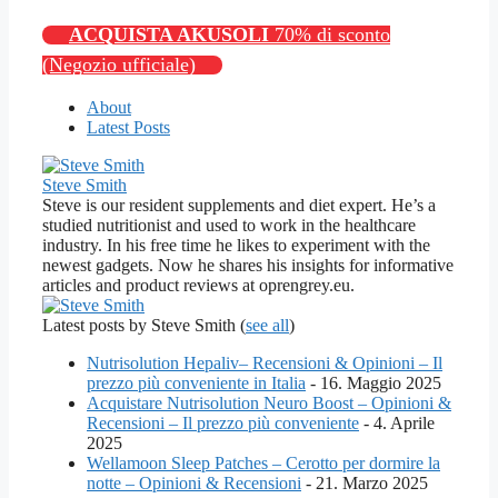
ACQUISTA AKUSOLI
70% di sconto
(Negozio ufficiale)
About
Latest Posts
Steve Smith
Steve is our resident supplements and diet expert. He’s a
studied nutritionist and used to work in the healthcare
industry. In his free time he likes to experiment with the
newest gadgets. Now he shares his insights for informative
articles and product reviews at oprengrey.eu.
Latest posts by Steve Smith
(
see all
)
Nutrisolution Hepaliv– Recensioni & Opinioni – Il
prezzo più conveniente in Italia
- 16. Maggio 2025
Acquistare Nutrisolution Neuro Boost – Opinioni &
Recensioni – Il prezzo più conveniente
- 4. Aprile
2025
Wellamoon Sleep Patches – Cerotto per dormire la
notte – Opinioni & Recensioni
- 21. Marzo 2025