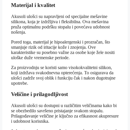
Materijal i kvalitet
Akusoli ulošci su napravljeni od specijalne mešavine
silikona, koja je izdržljiva i fleksibilna. Ova mešavina
pruža optimalnu podršku stopalu i povećava udobnost
nošenja.
Pored toga, materijal je hipoalergenski i prozračan, što
smanjuje rizik od iritacije kože i znojenja. Ove
karakteristike su posebno važne za osobe koje žele nositi
uloške duže vremenske periode.
Za proizvodnju se koristi samo visokokvalitetni silikon,
koji izdržava svakodnevna opterećenja. To osigurava da
ulošci zadrže svoj oblik i funkciju čak i nakon dugotrajne
upotrebe.
Veličine i prilagodljivost
Akusoli ulošci su dostupni u različitim veličinama kako bi
se obezbedilo savršeno pristajanje svakom stopalu.
Prilagođavanje veličine je ključno za efikasnost akupresure
i udobnost korisnika.