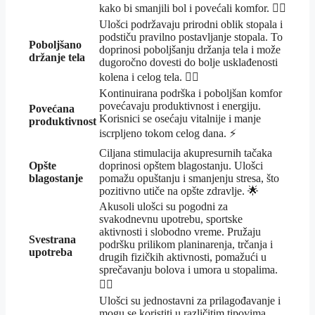
kako bi smanjili bol i povećali komfor. 🚶‍♂️
Ulošci podržavaju prirodni oblik stopala i
podstiču pravilno postavljanje stopala. To
Poboljšano
doprinosi poboljšanju držanja tela i može
držanje tela
dugoročno dovesti do bolje usklađenosti
kolena i celog tela. 🧍‍♀️
Kontinuirana podrška i poboljšan komfor
povećavaju produktivnost i energiju.
Povećana
Korisnici se osećaju vitalnije i manje
produktivnost
iscrpljeno tokom celog dana. ⚡
Ciljana stimulacija akupresurnih tačaka
Opšte
doprinosi opštem blagostanju. Ulošci
blagostanje
pomažu opuštanju i smanjenju stresa, što
pozitivno utiče na opšte zdravlje. 🌟
Akusoli ulošci su pogodni za
svakodnevnu upotrebu, sportske
aktivnosti i slobodno vreme. Pružaju
Svestrana
podršku prilikom planinarenja, trčanja i
upotreba
drugih fizičkih aktivnosti, pomažući u
sprečavanju bolova i umora u stopalima.
🏃‍♀️
Ulošci su jednostavni za prilagođavanje i
mogu se koristiti u različitim tipovima