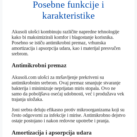
Posebne funkcije i
karakteristike
Akusoli ulošci kombinuju različite napredne tehnologije
kako bi maksimizirali komfor i blagostanje korisnika.
Posebno se ističu antimikrobni premaz, vrhunska
amortizacija i apsorpcija udara, kao i materijal presvučen
srebrom.
Antimikrobni premaz
Akusoli.com ulošci za mršavljenje prekriveni su
antimikrobnim srebrom. Ovaj premaz smanjuje stvaranje
bakterija i minimizuje neprijatan miris stopala. Ovo ne
samo da poboljšava osećaj udobnosti, već i produžava vek
trajanja uložaka.
Joni srebra deluju efikasno protiv mikroorganizama koji su
često odgovorni za infekcije i mirise. Antimikrobno dejstvo
ostaje postojano i nakon redovne upotrebe i pranja.
Amortizacija i apsorpcija udara