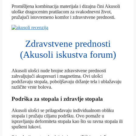
Promišljena kombinacija materijala i dizajna čini Akusoli
uloške dragocenim pratilacom za svakodnevni život,
pružajući istovremeno komfor i zdravstvene prednosti.
Zdravstvene prednosti
(Akusoli iskustva forum)
Akusoli ulošci nude brojne zdravstvene prednosti
zahvaljujući akupresuri i magnetima. Ovi ulošci
podržavaju stopala, poboljšavaju držanje tela i ublažavaju
različite vrste bolova.
Podrška za stopala i zdravlje stopala
Akusoli ulošci se prilagođavaju individualnom obliku
stopala i pružaju ciljanu podršku. Ovo pomaže u
ispravljanju deformiteta stopala kao što su ravna stopala ili
spušteni lukovi.