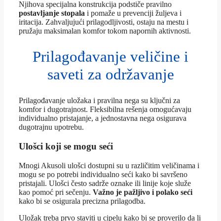
Njihova specijalna konstrukcija podstiče pravilno
postavljanje stopala
i pomaže u prevenciji žuljeva i
iritacija. Zahvaljujući prilagodljivosti, ostaju na mestu i
pružaju maksimalan komfor tokom napornih aktivnosti.
Prilagođavanje veličine i
saveti za održavanje
Prilagođavanje uložaka i pravilna nega su ključni za
komfor i dugotrajnost. Fleksibilna rešenja omogućavaju
individualno pristajanje, a jednostavna nega osigurava
dugotrajnu upotrebu.
Ulošci koji se mogu seći
Mnogi Akusoli ulošci dostupni su u različitim veličinama i
mogu se po potrebi individualno seći kako bi savršeno
pristajali. Ulošci često sadrže oznake ili linije koje služe
kao pomoć pri sečenju.
Važno je pažljivo i polako seći
kako bi se osigurala precizna prilagodba.
Uložak treba prvo staviti u cipelu kako bi se proverilo da li