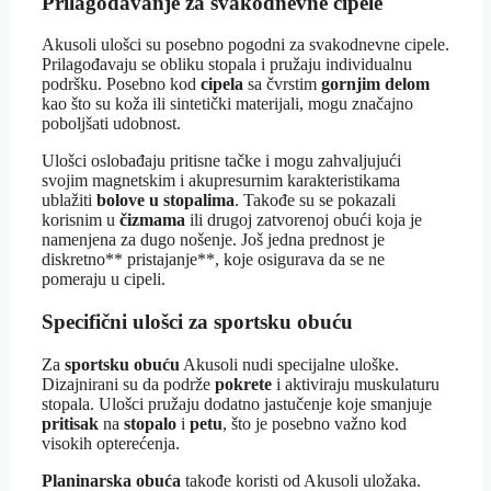
Prilagođavanje za svakodnevne cipele
Akusoli ulošci su posebno pogodni za svakodnevne cipele.
Prilagođavaju se obliku stopala i pružaju individualnu
podršku. Posebno kod
cipela
sa čvrstim
gornjim delom
kao što su koža ili sintetički materijali, mogu značajno
poboljšati udobnost.
Ulošci oslobađaju pritisne tačke i mogu zahvaljujući
svojim magnetskim i akupresurnim karakteristikama
ublažiti
bolove u stopalima
. Takođe su se pokazali
korisnim u
čizmama
ili drugoj zatvorenoj obući koja je
namenjena za dugo nošenje. Još jedna prednost je
diskretno** pristajanje**, koje osigurava da se ne
pomeraju u cipeli.
Specifični ulošci za sportsku obuću
Za
sportsku obuću
Akusoli nudi specijalne uloške.
Dizajnirani su da podrže
pokrete
i aktiviraju muskulaturu
stopala. Ulošci pružaju dodatno jastučenje koje smanjuje
pritisak
na
stopalo
i
petu
, što je posebno važno kod
visokih opterećenja.
Planinarska obuća
takođe koristi od Akusoli uložaka.