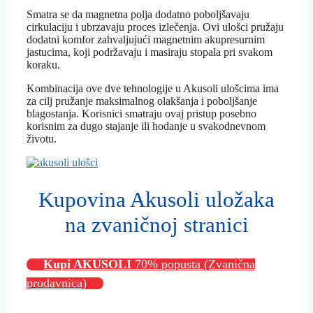
Smatra se da magnetna polja dodatno poboljšavaju
cirkulaciju i ubrzavaju proces izlečenja. Ovi ulošci pružaju
dodatni komfor zahvaljujući magnetnim akupresurnim
jastucima, koji podržavaju i masiraju stopala pri svakom
koraku.
Kombinacija ove dve tehnologije u Akusoli ulošcima ima
za cilj pružanje maksimalnog olakšanja i poboljšanje
blagostanja. Korisnici smatraju ovaj pristup posebno
korisnim za dugo stajanje ili hodanje u svakodnevnom
životu.
Kupovina Akusoli uložaka
na zvaničnoj stranici
Kupi AKUSOLI
70% popusta (Zvanična
prodavnica)