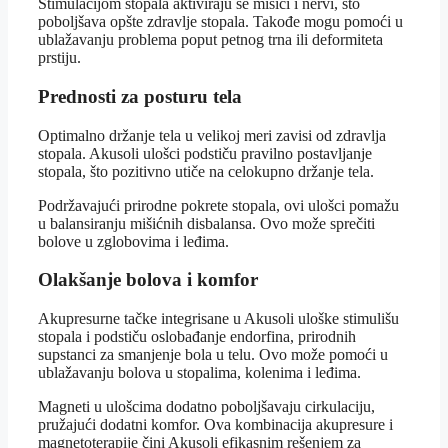
Stimulacijom stopala aktiviraju se mišići i nervi, što
poboljšava opšte zdravlje stopala. Takođe mogu pomoći u
ublažavanju problema poput petnog trna ili deformiteta
prstiju.
Prednosti za posturu tela
Optimalno držanje tela u velikoj meri zavisi od zdravlja
stopala. Akusoli ulošci podstiču pravilno postavljanje
stopala, što pozitivno utiče na celokupno držanje tela.
Podržavajući prirodne pokrete stopala, ovi ulošci pomažu
u balansiranju mišićnih disbalansa. Ovo može sprečiti
bolove u zglobovima i leđima.
Olakšanje bolova i komfor
Akupresurne tačke integrisane u Akusoli uloške stimulišu
stopala i podstiču oslobađanje endorfina, prirodnih
supstanci za smanjenje bola u telu. Ovo može pomoći u
ublažavanju bolova u stopalima, kolenima i leđima.
Magneti u ulošcima dodatno poboljšavaju cirkulaciju,
pružajući dodatni komfor. Ova kombinacija akupresure i
magnetoterapije čini Akusoli efikasnim rešenjem za