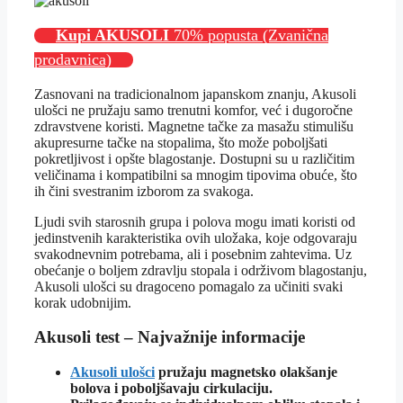
Kupi AKUSOLI
70% popusta (Zvanična
prodavnica)
Zasnovani na tradicionalnom japanskom znanju, Akusoli
ulošci ne pružaju samo trenutni komfor, već i dugoročne
zdravstvene koristi. Magnetne tačke za masažu stimulišu
akupresurne tačke na stopalima, što može poboljšati
pokretljivost i opšte blagostanje. Dostupni su u različitim
veličinama i kompatibilni sa mnogim tipovima obuće, što
ih čini svestranim izborom za svakoga.
Ljudi svih starosnih grupa i polova mogu imati koristi od
jedinstvenih karakteristika ovih uložaka, koje odgovaraju
svakodnevnim potrebama, ali i posebnim zahtevima. Uz
obećanje o boljem zdravlju stopala i održivom blagostanju,
Akusoli ulošci su dragoceno pomagalo za učiniti svaki
korak udobnijim.
Akusoli test – Najvažnije informacije
Akusoli ulošci
pružaju magnetsko olakšanje
bolova i poboljšavaju cirkulaciju.