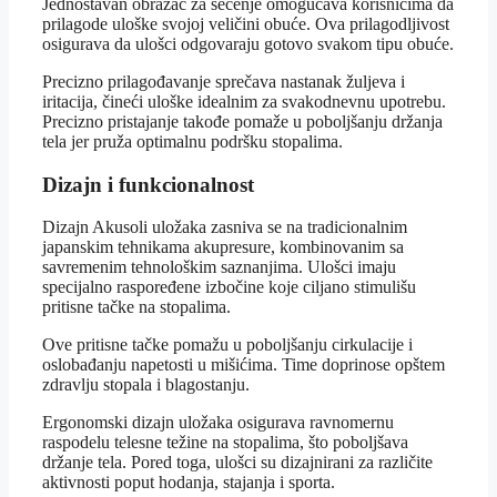
Jednostavan obrazac za sečenje omogućava korisnicima da
prilagode uloške svojoj veličini obuće. Ova prilagodljivost
osigurava da ulošci odgovaraju gotovo svakom tipu obuće.
Precizno prilagođavanje sprečava nastanak žuljeva i
iritacija, čineći uloške idealnim za svakodnevnu upotrebu.
Precizno pristajanje takođe pomaže u poboljšanju držanja
tela jer pruža optimalnu podršku stopalima.
Dizajn i funkcionalnost
Dizajn Akusoli uložaka zasniva se na tradicionalnim
japanskim tehnikama akupresure, kombinovanim sa
savremenim tehnološkim saznanjima. Ulošci imaju
specijalno raspoređene izbočine koje ciljano stimulišu
pritisne tačke na stopalima.
Ove pritisne tačke pomažu u poboljšanju cirkulacije i
oslobađanju napetosti u mišićima. Time doprinose opštem
zdravlju stopala i blagostanju.
Ergonomski dizajn uložaka osigurava ravnomernu
raspodelu telesne težine na stopalima, što poboljšava
držanje tela. Pored toga, ulošci su dizajnirani za različite
aktivnosti poput hodanja, stajanja i sporta.