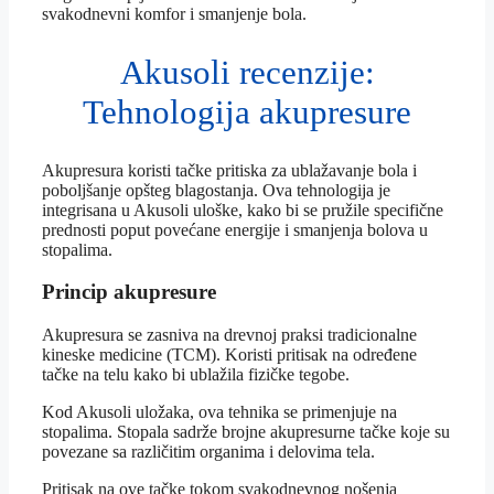
svakodnevni komfor i smanjenje bola.
Akusoli recenzije:
Tehnologija akupresure
Akupresura koristi tačke pritiska za ublažavanje bola i
poboljšanje opšteg blagostanja. Ova tehnologija je
integrisana u Akusoli uloške, kako bi se pružile specifične
prednosti poput povećane energije i smanjenja bolova u
stopalima.
Princip akupresure
Akupresura se zasniva na drevnoj praksi tradicionalne
kineske medicine (TCM). Koristi pritisak na određene
tačke na telu kako bi ublažila fizičke tegobe.
Kod Akusoli uložaka, ova tehnika se primenjuje na
stopalima. Stopala sadrže brojne akupresurne tačke koje su
povezane sa različitim organima i delovima tela.
Pritisak na ove tačke tokom svakodnevnog nošenja