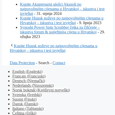
Kupite Akupresurni ulošci Akusoli po
najpovoljnijim cijenama u Hrvatskoj – iskustva i test
izvještaj
- 31. srpnja 2024
Kupite Huusk noževe po najpovoljnijim cijenama u
Hrvatskoj – iskustva i test izvještaj
- 9. lipnja 2023
Synoshi Power Spin Scrubber četka za čišćenje –
iskustva forum & najjeftinija cijena u Hrvatskoj
- 29.
ožujka 2023
Kupite Huusk noževe po najpovoljnijim cijenama u
Hrvatskoj – iskustva i test izvještaj
Data Protection
- Search -
Contact
English
(
Engleski
)
Français
(
Francuski
)
Deutsch
(
Njemački
)
Nederlands
(
Nizozemski
)
Norsk bokmål
(
Književni norveški
)
Svenska
(
švedski
)
Suomi
(
Finski
)
Dansk
(
Danski
)
Italiano
(
Talijanski
)
Čeština
(
češki
)