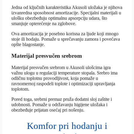
Jedna od ključnih karakteristika Akusoli uložaka je njihova
izvanredna sposobnost amortizacije. Specijalni materijali u
ulošku obezbeđuju optimalnu apsorpciju udara, što
smanjuje opterećenje na zglobove.
Ova amortizacija je posebno korisna za ljude koji mnogo
stoje ili hodaju. Pomaže u sprečavanju zamora i povećava
opšte blagostanje.
Materijal presvučen srebrom
Materijal presvučen srebrom u Akusoli ulošcima igra
važnu ulogu u regulaciji temperature stopala. Srebro ima
odličnu toplotnu provodljivost, koja pomaže u
ravnomernoj raspodeli toplote i optimizaciji upravljanja
toplotom.
Pored toga, srebrni premaz pruža dodatni sloj zaštite i
udobnosti. Pomaže u održavanju higijene uložaka i
obezbeđuje prijatan osećaj pri nošenju.
Komfor pri hodanju i