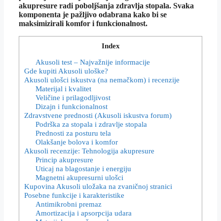
akupresure radi poboljšanja zdravlja stopala. Svaka
komponenta je pažljivo odabrana kako bi se
maksimizirali komfor i funkcionalnost.
Index
Akusoli test – Najvažnije informacije
Gde kupiti Akusoli uloške?
Akusoli ulošci iskustva (na nemačkom) i recenzije
Materijal i kvalitet
Veličine i prilagodljivost
Dizajn i funkcionalnost
Zdravstvene prednosti (Akusoli iskustva forum)
Podrška za stopala i zdravlje stopala
Prednosti za posturu tela
Olakšanje bolova i komfor
Akusoli recenzije: Tehnologija akupresure
Princip akupresure
Uticaj na blagostanje i energiju
Magnetni akupresurni ulošci
Kupovina Akusoli uložaka na zvaničnoj stranici
Posebne funkcije i karakteristike
Antimikrobni premaz
Amortizacija i apsorpcija udara