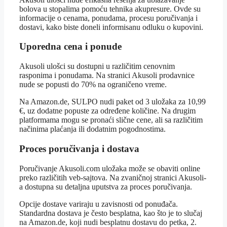
bolova u stopalima pomoću tehnika akupresure. Ovde su
informacije o cenama, ponudama, procesu poručivanja i
dostavi, kako biste doneli informisanu odluku o kupovini.
Uporedna cena i ponude
Akusoli ulošci su dostupni u različitim cenovnim
rasponima i ponudama. Na stranici Akusoli prodavnice
nude se popusti do 70% na ograničeno vreme.
Na Amazon.de, SULPO nudi paket od 3 uložaka za 10,99
€, uz dodatne popuste za određene količine. Na drugim
platformama mogu se pronaći slične cene, ali sa različitim
načinima plaćanja ili dodatnim pogodnostima.
Proces poručivanja i dostava
Poručivanje Akusoli.com uložaka može se obaviti online
preko različitih veb-sajtova. Na zvaničnoj stranici Akusoli-
a dostupna su detaljna uputstva za proces poručivanja.
Opcije dostave variraju u zavisnosti od ponuđača.
Standardna dostava je često besplatna, kao što je to slučaj
na Amazon.de, koji nudi besplatnu dostavu do petka, 2.