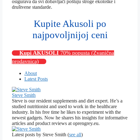
osigurava da svi dobavljači poštuju stroge ekološke i
društvene standarde.
Kupite Akusoli po
najpovoljnijoj ceni
Kupi AKUSOLI
70% popusta (Zvanična
prodavnica)
About
Latest Posts
Steve Smith
Steve is our resident supplements and diet expert. He’s a
studied nutritionist and used to work in the healthcare
industry. In his free time he likes to experiment with the
newest gadgets. Now he shares his insights for informative
articles and product reviews at oprengrey.eu.
Latest posts by Steve Smith
(
see all
)