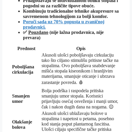
Prilagođavaju se individualnom obliku stopala i
pogodni su za različite tipove obuće.
Kombinuju tradicionalne tehnike akupresure sa
savremenom tehnologijom za bolji komfor.
Poruči sada uz 70% popusta u zvaničnoj
prodavnici.
✅
Pouzdano
(nije lažna prodavnica, nije
prevara)
Prednost
Opis
Akusoli ulošci poboljšavaju cirkulaciju
tako što ciljano stimulišu pritisne tačke na
stopalima. Ovo poboljšava snabdevanje
Poboljšana
mišića stopala kiseonikom i hranljivim
cirkulacija
materijama, smanjuje oticanje i ubrzava
zarastanje povreda. 🩸
Bolja podrška i raspodela pritiska
Smanjen
smanjuju umor stopala. Korisnici
umor
prijavljuju osećaj osveženja i manji umor,
čak i nakon dugih dana na nogama. 😌
Akusoli ulošci ublažavaju bolove u
stopalima i napetost u petama, posebno
Olakšanje
kod stanja poput plantarnog fascitisa.
bolova
Ulošci ciljaju specifične tačke pritiska