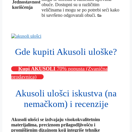
Jednostavnost
obuće. Dostupni su u različitim
korišćenja
veličinama i mogu se po potrebi seći kako
bi savršeno odgovarali obući. 👟
Gde kupiti Akusoli uloške?
Kupi AKUSOLI
70% popusta (Zvanična
prodavnica)
Akusoli ulošci iskustva (na
nemačkom) i recenzije
Akusoli ulošci se izdvajaju visokokvalitetnim
materijalima, preciznom prilagodljivošću i
promišljenim dizajnom koji integriše tehnike