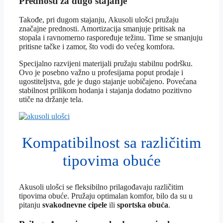
Prednosti za dugo stajanje
Takođe, pri dugom stajanju, Akusoli ulošci pružaju
značajne prednosti. Amortizacija smanjuje pritisak na
stopala i ravnomerno raspoređuje težinu. Time se smanjuju
pritisne tačke i zamor, što vodi do većeg komfora.
Specijalno razvijeni materijali pružaju stabilnu podršku.
Ovo je posebno važno u profesijama poput prodaje i
ugostiteljstva, gde je dugo stajanje uobičajeno. Povećana
stabilnost prilikom hodanja i stajanja dodatno pozitivno
utiče na držanje tela.
Kompatibilnost sa različitim
tipovima obuće
Akusoli ulošci se fleksibilno prilagođavaju različitim
tipovima obuće. Pružaju optimalan komfor, bilo da su u
pitanju
svakodnevne cipele
ili
sportska obuća
.