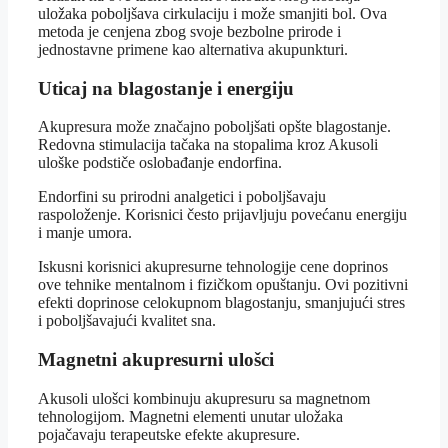
uložaka poboljšava cirkulaciju i može smanjiti bol. Ova
metoda je cenjena zbog svoje bezbolne prirode i
jednostavne primene kao alternativa akupunkturi.
Uticaj na blagostanje i energiju
Akupresura može značajno poboljšati opšte blagostanje.
Redovna stimulacija tačaka na stopalima kroz Akusoli
uloške podstiče oslobađanje endorfina.
Endorfini su prirodni analgetici i poboljšavaju
raspoloženje. Korisnici često prijavljuju povećanu energiju
i manje umora.
Iskusni korisnici akupresurne tehnologije cene doprinos
ove tehnike mentalnom i fizičkom opuštanju. Ovi pozitivni
efekti doprinose celokupnom blagostanju, smanjujući stres
i poboljšavajući kvalitet sna.
Magnetni akupresurni ulošci
Akusoli ulošci kombinuju akupresuru sa magnetnom
tehnologijom. Magnetni elementi unutar uložaka
pojačavaju terapeutske efekte akupresure.