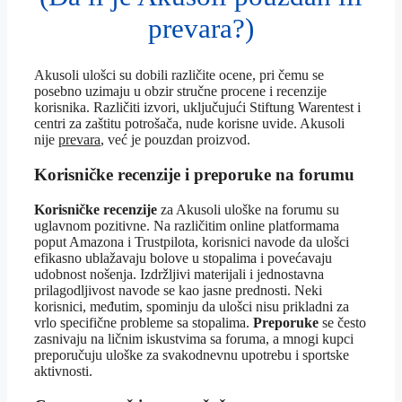
prevara?)
Akusoli ulošci su dobili različite ocene, pri čemu se
posebno uzimaju u obzir stručne procene i recenzije
korisnika. Različiti izvori, uključujući Stiftung Warentest i
centri za zaštitu potrošača, nude korisne uvide. Akusoli
nije
prevara
, već je pouzdan proizvod.
Korisničke recenzije i preporuke na forumu
Korisničke recenzije
za Akusoli uloške na forumu su
uglavnom pozitivne. Na različitim online platformama
poput Amazona i Trustpilota, korisnici navode da ulošci
efikasno ublažavaju bolove u stopalima i povećavaju
udobnost nošenja. Izdržljivi materijali i jednostavna
prilagodljivost navode se kao jasne prednosti. Neki
korisnici, međutim, spominju da ulošci nisu prikladni za
vrlo specifične probleme sa stopalima.
Preporuke
se često
zasnivaju na ličnim iskustvima sa foruma, a mnogi kupci
preporučuju uloške za svakodnevnu upotrebu i sportske
aktivnosti.