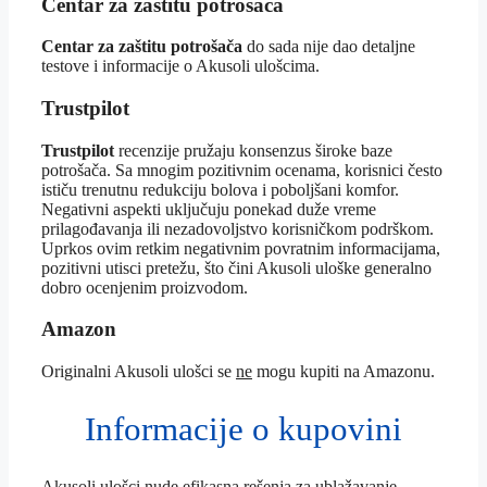
Centar za zaštitu potrošača
Centar za zaštitu potrošača
do sada nije dao detaljne
testove i informacije o Akusoli ulošcima.
Trustpilot
Trustpilot
recenzije pružaju konsenzus široke baze
potrošača. Sa mnogim pozitivnim ocenama, korisnici često
ističu trenutnu redukciju bolova i poboljšani komfor.
Negativni aspekti uključuju ponekad duže vreme
prilagođavanja ili nezadovoljstvo korisničkom podrškom.
Uprkos ovim retkim negativnim povratnim informacijama,
pozitivni utisci pretežu, što čini Akusoli uloške generalno
dobro ocenjenim proizvodom.
Amazon
Originalni Akusoli ulošci se
ne
mogu kupiti na Amazonu.
Informacije o kupovini
Akusoli ulošci nude efikasna rešenja za ublažavanje