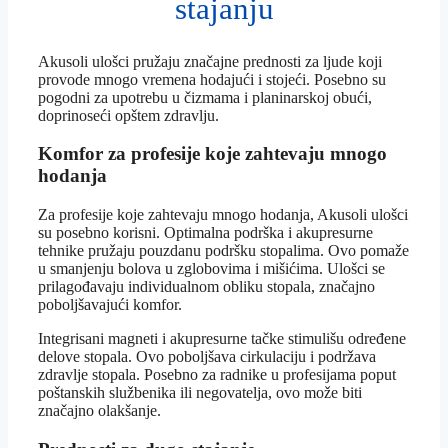
stajanju
Akusoli ulošci pružaju značajne prednosti za ljude koji
provode mnogo vremena hodajući i stojeći. Posebno su
pogodni za upotrebu u čizmama i planinarskoj obući,
doprinoseći opštem zdravlju.
Komfor za profesije koje zahtevaju mnogo
hodanja
Za profesije koje zahtevaju mnogo hodanja, Akusoli ulošci
su posebno korisni. Optimalna podrška i akupresurne
tehnike pružaju pouzdanu podršku stopalima. Ovo pomaže
u smanjenju bolova u zglobovima i mišićima. Ulošci se
prilagođavaju individualnom obliku stopala, značajno
poboljšavajući komfor.
Integrisani magneti i akupresurne tačke stimulišu određene
delove stopala. Ovo poboljšava cirkulaciju i podržava
zdravlje stopala. Posebno za radnike u profesijama poput
poštanskih službenika ili negovatelja, ovo može biti
značajno olakšanje.