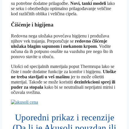
su potrebne dodatne prilagodbe.
Novi, tanki modeli
lako
se seku i obezbeđuju optimalno prilagođavanje veličine
kod različitih oblika i veličina cipela.
Čišćenje i higijena
Redovna nega uložaka povećava higijenu i produžava
njihov vek trajanja. Preporučuje se
redovno čišćenje
uložaka blagim sapunom i mekanom krpom
. Vodite
računa da ih potpuno osušite na vazduhu pre nego što ih
ponovo stavite u obuću.
Ulošci od specijalnih materijala poput Thermrupa lako se
čiste i nude dodatne funkcije za komfor i higijenu.
Uloške
ne treba stavljati u veš mašinu
jer to može oštetiti
materijal. Takođe se može koristiti
dezinfekcioni sprej ili
puder za stopala
kako bi se neutralisali neprijatni mirisi i
očuvala svežina.
Uporedni prikaz i recenzije
(Da li je Akusoli pouzdan ili