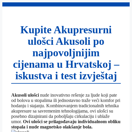
Preskoči
na
sadržaj
Kupite Akupresurni
ulošci Akusoli po
najpovoljnijim
cijenama u Hrvatskoj –
iskustva i test izvještaj
Akusoli ulošci
nude inovativno rešenje za ljude koji pate
od bolova u stopalima ili jednostavno traže veći komfor pri
hodanju i stajanju. Kombinovanjem tradicionalnih tehnika
akupresure sa savremenim tehnologijama, ovi ulošci su
posebno dizajnirani da poboljšaju cirkulaciju i ublaže
umor.
Ovi ulošci se prilagođavaju individualnom obliku
stopala i nude magnetsko olakšanje bola.