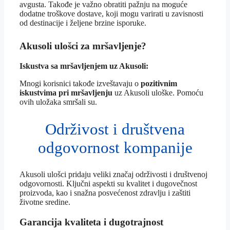
avgusta. Takođe je važno obratiti pažnju na moguće
dodatne troškove dostave, koji mogu varirati u zavisnosti
od destinacije i željene brzine isporuke.
Akusoli ulošci za mršavljenje?
Iskustva sa mršavljenjem uz Akusoli:
Mnogi korisnici takođe izveštavaju o
pozitivnim
iskustvima pri mršavljenju
uz Akusoli uloške. Pomoću
ovih uložaka smršali su.
Održivost i društvena
odgovornost kompanije
Akusoli ulošci pridaju veliki značaj održivosti i društvenoj
odgovornosti. Ključni aspekti su kvalitet i dugovečnost
proizvoda, kao i snažna posvećenost zdravlju i zaštiti
životne sredine.
Garancija kvaliteta i dugotrajnost