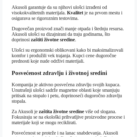
Akusoli garantuje da su njihovi ulošci izrađeni od
visokokvalitetnih materijala.
Kvalitet
je na prvom mestu i
osigurava se rigoroznim testovima.
Dugovečan proizvod znači manje otpada i štednju resursa.
Akusoli ulošci su dizajnirani da traju godinama, što
doprinosi
zaštiti životne sredine
.
Ulošci su ergonomski oblikovani kako bi maksimalizovali
komfor i produžili vek trajanja. Kupci cene dugoročne
prednosti koje nude održivi materijali.
Posvećenost zdravlju i životnoj sredini
Kompanija je aktivno posvećena zdravlju svojih kupaca.
Unutrašnji ulošci sadrže magnetne oblasti koje smanjuju
pritisak na stopalo i petu, doprinoseći dugoročno zdravlju
stopala.
Za Akusoli je
zaštita životne sredine
više od slogana.
Fokusiraju se na ekološki prihvatljive proizvodne procese i
materijale koji se mogu reciklirati.
Posvećenost se proteže i na lanac snabdevanja. Akusoli