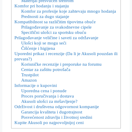
Materijal presvučen srebrom
Komfor pri hodanju i stajanju
Komfor za profesije koje zahtevaju mnogo hodanja
Prednosti za dugo stajanje
Kompatibilnost sa različitim tipovima obuće
Prilagođavanje za svakodnevne cipele
Specifični ulošci za sportsku obuću
Prilagođavanje veličine i saveti za održavanje
Ulošci koji se mogu seći
Čišćenje i higijena
Uporedni prikaz i recenzije (Da li je Akusoli pouzdan ili
prevara?)
Korisničke recenzije i preporuke na forumu
Centar za zaštitu potrošača
Trustpilot
Amazon
Informacije o kupovini
Uporedna cena i ponude
Proces poručivanja i dostava
Akusoli ulošci za mršavljenje?
Održivost i društvena odgovornost kompanije
Garancija kvaliteta i dugotrajnost
Posvećenost zdravlju i životnoj sredini
Kupite Akusoli po najpovoljnijoj ceni