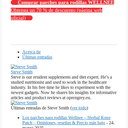
Comprar parches para rodillas WELLNEE
Obtenga un 70 % de descuento (página web
oficial)
Acerca de
Últimas entradas
Steve Smith
Steve is our resident supplements and diet expert. He’s a
studied nutritionist and used to work in the healthcare
industry. In his free time he likes to experiment with the
newest gadgets. Now he shares his insights for informative
articles and product reviews at oprengrey.eu.
Últimas entradas de Steve Smith
(
ver todo
)
Los parches para rodillas Wellnee – Herbal Knee
Patch – Opiniones, reseñas & Precio más bajo
- 24.
marzo 2025