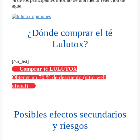
% de los participantes informó de una menor retención de
agua.
¿Dónde comprar el té
Lulutox?
[/su_list]
Comprar té LULUTOX
Obtener un 70 % de descuento (sitio web
oficial)
Posibles efectos secundarios
y riesgos