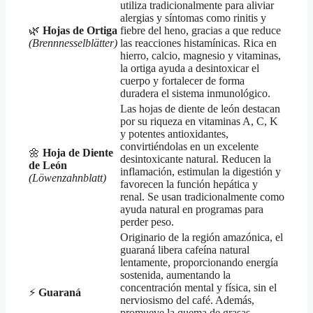
utiliza tradicionalmente para aliviar
alergias y síntomas como rinitis y
🌿
Hojas de Ortiga
fiebre del heno, gracias a que reduce
(Brennnesselblätter)
las reacciones histamínicas. Rica en
hierro, calcio, magnesio y vitaminas,
la ortiga ayuda a desintoxicar el
cuerpo y fortalecer de forma
duradera el sistema inmunológico.
Las hojas de diente de león destacan
por su riqueza en vitaminas A, C, K
y potentes antioxidantes,
convirtiéndolas en un excelente
🌼
Hoja de Diente
desintoxicante natural. Reducen la
de León
inflamación, estimulan la digestión y
(Löwenzahnblatt)
favorecen la función hepática y
renal. Se usan tradicionalmente como
ayuda natural en programas para
perder peso.
Originario de la región amazónica, el
guaraná libera cafeína natural
lentamente, proporcionando energía
sostenida, aumentando la
concentración mental y física, sin el
⚡️
Guaraná
nerviosismo del café. Además,
promueve la quema de grasas,