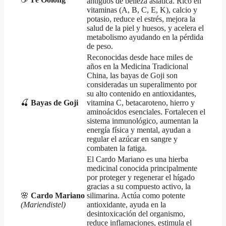
antiguos de belleza asiática. Rico en
vitaminas (A, B, C, E, K), calcio y
potasio, reduce el estrés, mejora la
salud de la piel y huesos, y acelera el
metabolismo ayudando en la pérdida
de peso.
Reconocidas desde hace miles de
años en la Medicina Tradicional
China, las bayas de Goji son
consideradas un superalimento por
su alto contenido en antioxidantes,
🍒
Bayas de Goji
vitamina C, betacaroteno, hierro y
aminoácidos esenciales. Fortalecen el
sistema inmunológico, aumentan la
energía física y mental, ayudan a
regular el azúcar en sangre y
combaten la fatiga.
El Cardo Mariano es una hierba
medicinal conocida principalmente
por proteger y regenerar el hígado
gracias a su compuesto activo, la
🌸
Cardo Mariano
silimarina. Actúa como potente
(Mariendistel)
antioxidante, ayuda en la
desintoxicación del organismo,
reduce inflamaciones, estimula el