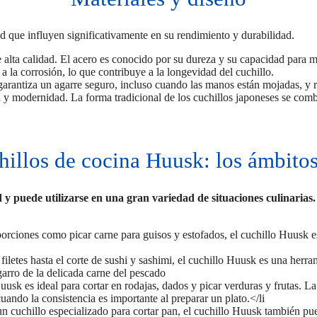
dad que influyen significativamente en su rendimiento y durabilidad.
 alta calidad. El acero es conocido por su dureza y su capacidad para mant
a la corrosión, lo que contribuye a la longevidad del cuchillo.
rantiza un agarre seguro, incluso cuando las manos están mojadas, y re
n y modernidad. La forma tradicional de los cuchillos japoneses se com
hillos de cocina Huusk: los ámbitos
 y puede utilizarse en una gran variedad de situaciones culinarias.
porciones como picar carne para guisos y estofados, el cuchillo Huusk es
 filetes hasta el corte de sushi y sashimi, el cuchillo Huusk es una herr
garro de la delicada carne del pescado
Huusk es ideal para cortar en rodajas, dados y picar verduras y frutas. L
uando la consistencia es importante al preparar un plato.</li
uchillo especializado para cortar pan, el cuchillo Huusk también puede 