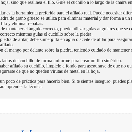
 hoja, sino que realinea el filo. Guíe el cuchillo a lo largo de la chaira
ilar es la herramienta preferida para el afilado real. Puede necesitar di
piedra de grano grueso se utiliza para eliminar material y dar forma a un
l filo y eliminar rebabas.
 de mantener el ángulo correcto, puede utilizar guías angulares que se co
orrecto mientras guías el cuchillo sobre la piedra.
la piedra de afilar, debe sumergirla en agua o aceite de afilar para asegur
afilado.
on el mango por delante sobre la piedra, teniendo cuidado de mantener el
s lados del cuchillo de forma uniforme para crear un filo simétrico.
haber afilado su cuchillo, límpielo a fondo para asegurarse de que no qu
egurarse de que no queden virutas de metal en la hoja.
un poco de práctica para hacerlo bien. Si te sientes inseguro, puedes pla
ara aprender la técnica.