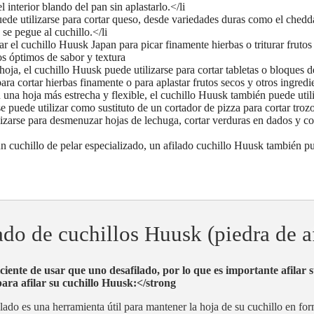
l interior blando del pan sin aplastarlo.</li
uede utilizarse para cortar queso, desde variedades duras como el chedd
se pegue al cuchillo.</li
ar el cuchillo Huusk Japan para picar finamente hierbas o triturar frutos
os óptimos de sabor y textura
a hoja, el cuchillo Huusk puede utilizarse para cortar tabletas o bloques
ra cortar hierbas finamente o para aplastar frutos secos y otros ingredi
 una hoja más estrecha y flexible, el cuchillo Huusk también puede utili
e puede utilizar como sustituto de un cortador de pizza para cortar troz
lizarse para desmenuzar hojas de lechuga, cortar verduras en dados y c
 cuchillo de pelar especializado, un afilado cuchillo Huusk también pue
ado de cuchillos Huusk (piedra de af
iciente de usar que uno desafilado, por lo que es importante afilar
para afilar su cuchillo Huusk:</strong
ilado es una herramienta útil para mantener la hoja de su cuchillo en fo