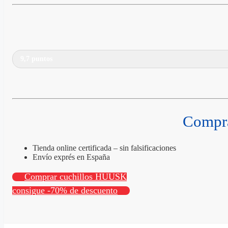
9,7 puntos
Compra
Tienda online certificada – sin falsificaciones
Envío exprés en España
Comprar cuchillos HUUSK
consigue -70% de descuento