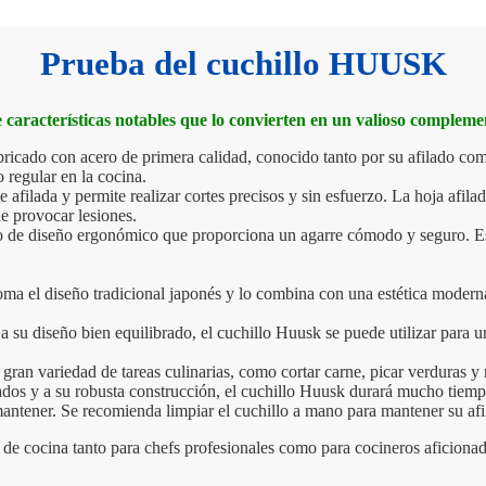
Prueba del cuchillo HUUSK
e características notables que lo convierten en un valioso complem
ricado con acero de primera calidad, conocido tanto por su afilado como
 regular en la cocina.
 afilada y permite realizar cortes precisos y sin esfuerzo. La hoja afila
de provocar lesiones.
 de diseño ergonómico que proporciona un agarre cómodo y seguro. Esto 
toma el diseño tradicional japonés y lo combina con una estética modern
 a su diseño bien equilibrado, el cuchillo Huusk se puede utilizar para u
gran variedad de tareas culinarias, como cortar carne, picar verduras y
ilizados y a su robusta construcción, el cuchillo Huusk durará mucho tiem
 mantener. Se recomienda limpiar el cuchillo a mano para mantener su af
o de cocina tanto para chefs profesionales como para cocineros aficionad