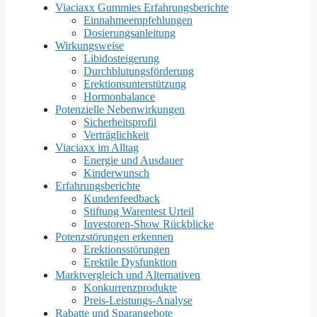
Viaciaxx Gummies Erfahrungsberichte
Einnahmeempfehlungen
Dosierungsanleitung
Wirkungsweise
Libidosteigerung
Durchblutungsförderung
Erektionsunterstützung
Hormonbalance
Potenzielle Nebenwirkungen
Sicherheitsprofil
Verträglichkeit
Viaciaxx im Alltag
Energie und Ausdauer
Kinderwunsch
Erfahrungsberichte
Kundenfeedback
Stiftung Warentest Urteil
Investoren-Show Rückblicke
Potenzstörungen erkennen
Erektionsstörungen
Erektile Dysfunktion
Marktvergleich und Alternativen
Konkurrenzprodukte
Preis-Leistungs-Analyse
Rabatte und Sparangebote