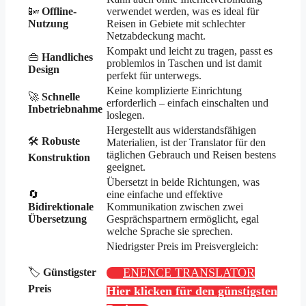
📴
Offline-
verwendet werden, was es ideal für
Nutzung
Reisen in Gebiete mit schlechter
Netzabdeckung macht.
Kompakt und leicht zu tragen, passt es
👜
Handliches
problemlos in Taschen und ist damit
Design
perfekt für unterwegs.
Keine komplizierte Einrichtung
🚀
Schnelle
erforderlich – einfach einschalten und
Inbetriebnahme
loslegen.
Hergestellt aus widerstandsfähigen
🛠️
Robuste
Materialien, ist der Translator für den
täglichen Gebrauch und Reisen bestens
Konstruktion
geeignet.
Übersetzt in beide Richtungen, was
🔄
eine einfache und effektive
Bidirektionale
Kommunikation zwischen zwei
Übersetzung
Gesprächspartnern ermöglicht, egal
welche Sprache sie sprechen.
Niedrigster Preis im Preisvergleich:
ENENCE TRANSLATOR
🏷️
Günstigster
Preis
Hier klicken für den günstigsten